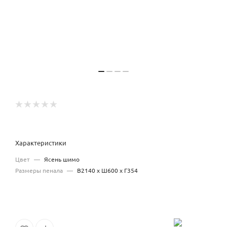
Характеристики
Цвет
—
Ясень шимо
Размеры пенала
—
В2140 х Ш600 х Г354