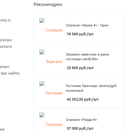
Рекомендуем
ину и
Спальня «Луиза 4» - Орех
76 500
руб.
/шт
ьтатам
ваться
Зеркало навесное в раме
гостиная «АМЕЛИ»
апам:
25 950
руб.
/шт
вас найти.
Гостиная Премьер- венге/дуб
молочный
42 352,50
руб.
/шт
Спальня «Герда 4»
57 000
руб.
/шт
нее