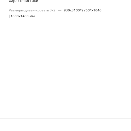
Характеристики
Размеры диван-кровать 3х2
—
930х3100*2750*х1040
| 1800x1400 мм