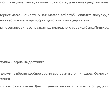
аросопроводительные документы, вносите денежные средства, полу
рнет-магазине: карты Visa и MasterCard. Чтобы оплатить покупку, 
о ввести номер карты, срок действия и имя держателя.
а перенаправит вас на страницу платежного сервиса банка Тинькоф
тупно 2 варианта доставки:
едложит выбрать удобное время доставки и уточнит адрес. Осмотри
ктации.
появится в корзине. Для получения заказа обратитесь к сотрудник