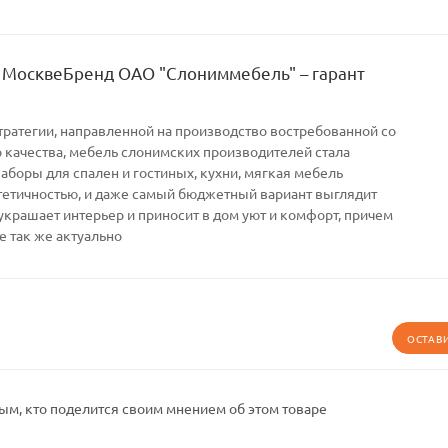
 МосквеБренд ОАО "Слониммебель" – гарант
тратегии, направленной на производство востребованной со
качества, мебель слонимских производителей стала
Наборы для спален и гостиных, кухни, мягкая мебель
тетичностью, и даже самый бюджетный вариант выглядит
украшает интерьер и приносит в дом уют и комфорт, причем
е так же актуально
ОСТАВ
ым, кто поделится своим мнением об этом товаре