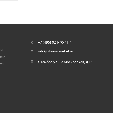
+7 (495) 021-70-71
ты
info@slonim-mebel.ru
авки
г. Тамбов улица Московская, д.15
овар