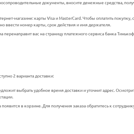
аросопроводительные документы, вносите денежные средства, полу
рнет-магазине: карты Visa и MasterCard. Чтобы оплатить покупку, 
о ввести номер карты, срок действия и имя держателя.
а перенаправит вас на страницу платежного сервиса банка Тинькоф
тупно 2 варианта доставки:
едложит выбрать удобное время доставки и уточнит адрес. Осмотри
ктации.
появится в корзине. Для получения заказа обратитесь к сотрудник