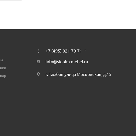
+7 (495) 021-70-71
ты
info@slonim-mebel.ru
авки
г. Тамбов улица Московская, д.15
овар