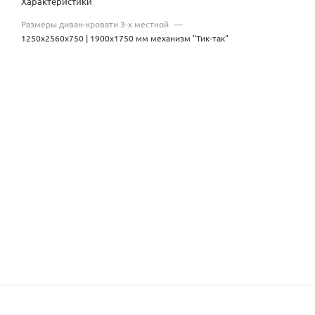
Характеристики
Размеры диван-кровати 3-х местной
—
1250х2560х750 | 1900x1750 мм механизм "Тик-так"