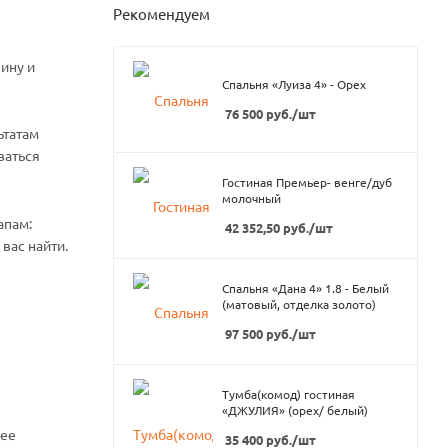
Рекомендуем
ину и
Спальня «Луиза 4» - Орех
76 500
руб.
/шт
ьтатам
ваться
Гостиная Премьер- венге/дуб
молочный
апам:
42 352,50
руб.
/шт
вас найти.
Спальня «Дана 4» 1.8 - Белый
(матовый, отделка золото)
97 500
руб.
/шт
Тумба(комод) гостиная
«ДЖУЛИЯ» (орех/ белый)
нее
35 400
руб.
/шт