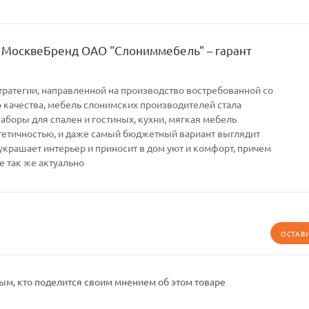
 МосквеБренд ОАО "Слониммебель" – гарант
тратегии, направленной на производство востребованной со
качества, мебель слонимских производителей стала
Наборы для спален и гостиных, кухни, мягкая мебель
тетичностью, и даже самый бюджетный вариант выглядит
украшает интерьер и приносит в дом уют и комфорт, причем
е так же актуально
ОСТАВ
ым, кто поделится своим мнением об этом товаре