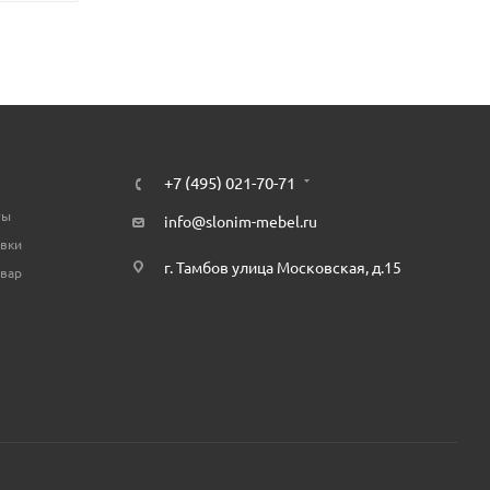
+7 (495) 021-70-71
ты
info@slonim-mebel.ru
авки
г. Тамбов улица Московская, д.15
овар