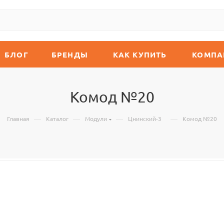
БЛОГ
БРЕНДЫ
КАК КУПИТЬ
КОМПА
Комод №20
—
—
—
—
Главная
Каталог
Модули
Цнинский-3
Комод №20