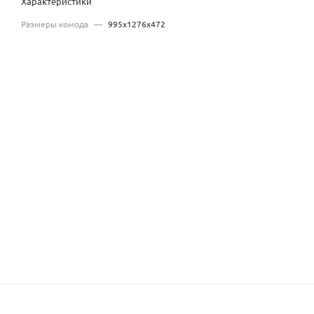
Характеристики
Размеры комода
—
995х1276х472