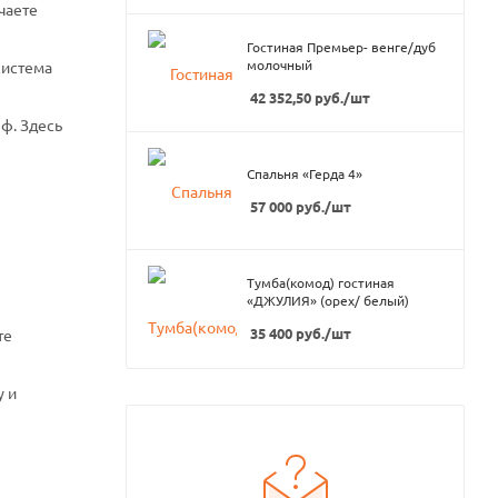
чаете
Гостиная Премьер- венге/дуб
молочный
система
42 352,50
руб.
/шт
ф. Здесь
Спальня «Герда 4»
57 000
руб.
/шт
Тумба(комод) гостиная
«ДЖУЛИЯ» (орех/ белый)
35 400
руб.
/шт
те
у и