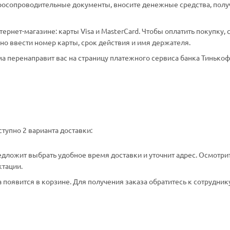
аросопроводительные документы, вносите денежные средства, полу
рнет-магазине: карты Visa и MasterCard. Чтобы оплатить покупку, 
о ввести номер карты, срок действия и имя держателя.
а перенаправит вас на страницу платежного сервиса банка Тинькоф
тупно 2 варианта доставки:
едложит выбрать удобное время доставки и уточнит адрес. Осмотри
ктации.
появится в корзине. Для получения заказа обратитесь к сотрудник