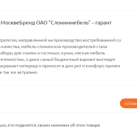
 МосквеБренд ОАО "Слониммебель" – гарант
тратегии, направленной на производство востребованной со
качества, мебель слонимских производителей стала
Наборы для спален и гостиных, кухни, мягкая мебель
тетичностью, и даже самый бюджетный вариант выглядит
украшает интерьер и приносит в дом уют и комфорт, причем
е так же актуально
ОСТАВ
ым, кто поделится своим мнением об этом товаре