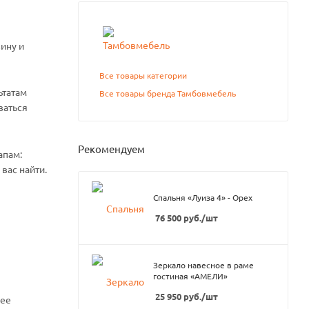
ину и
Все товары категории
ьтатам
Все товары бренда Тамбовмебель
ваться
Рекомендуем
апам:
вас найти.
Спальня «Луиза 4» - Орех
76 500
руб.
/шт
Зеркало навесное в раме
гостиная «АМЕЛИ»
25 950
руб.
/шт
нее