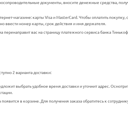
аросопроводительные документы, вносите денежные средства, полу
рнет-магазине: карты Visa и MasterCard. Чтобы оплатить покупку, 
о ввести номер карты, срок действия и имя держателя.
а перенаправит вас на страницу платежного сервиса банка Тинькоф
тупно 2 варианта доставки:
едложит выбрать удобное время доставки и уточнит адрес. Осмотри
ктации.
появится в корзине. Для получения заказа обратитесь к сотрудник