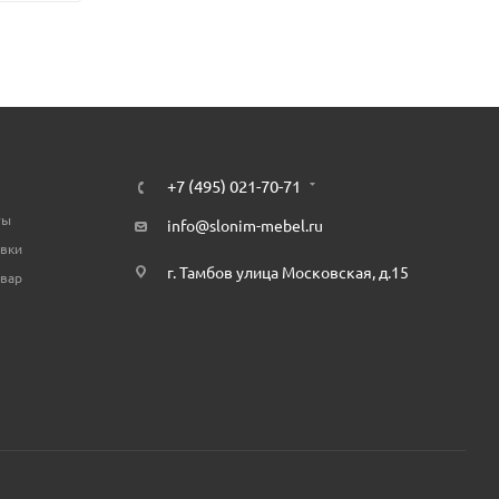
+7 (495) 021-70-71
ты
info@slonim-mebel.ru
авки
г. Тамбов улица Московская, д.15
овар