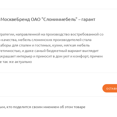
 МосквеБренд ОАО "Слониммебель" – гарант
тратегии, направленной на производство востребованной со
качества, мебель слонимских производителей стала
Наборы для спален и гостиных, кухни, мягкая мебель
тетичностью, и даже самый бюджетный вариант выглядит
украшает интерьер и приносит в дом уют и комфорт, причем
е так же актуально
ОСТАВ
ым, кто поделится своим мнением об этом товаре