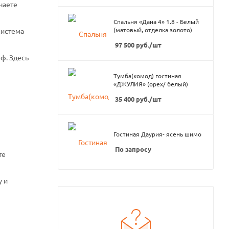
чаете
Спальня «Дана 4» 1.8 - Белый
(матовый, отделка золото)
система
97 500
руб.
/шт
ф. Здесь
Тумба(комод) гостиная
«ДЖУЛИЯ» (орех/ белый)
35 400
руб.
/шт
Гостиная Даурия- ясень шимо
По запросу
те
у и