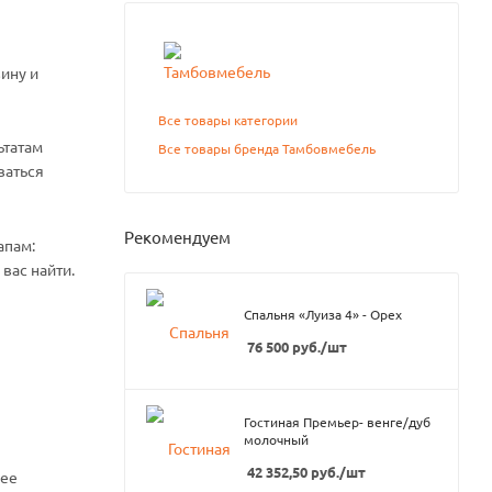
ину и
Все товары категории
ьтатам
Все товары бренда Тамбовмебель
ваться
Рекомендуем
апам:
вас найти.
Спальня «Луиза 4» - Орех
76 500
руб.
/шт
Гостиная Премьер- венге/дуб
молочный
42 352,50
руб.
/шт
нее