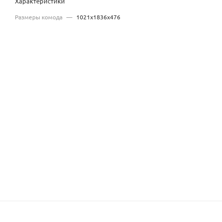
Характеристики
Размеры комода
—
1021х1836х476