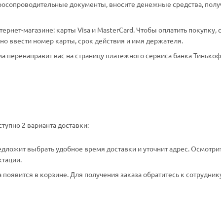
аросопроводительные документы, вносите денежные средства, полу
рнет-магазине: карты Visa и MasterCard. Чтобы оплатить покупку, 
о ввести номер карты, срок действия и имя держателя.
а перенаправит вас на страницу платежного сервиса банка Тинькоф
тупно 2 варианта доставки:
едложит выбрать удобное время доставки и уточнит адрес. Осмотри
ктации.
появится в корзине. Для получения заказа обратитесь к сотрудник