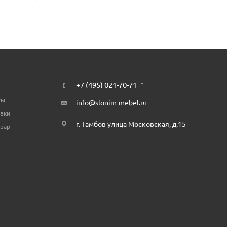
+7 (495) 021-70-71
ты
info@slonim-mebel.ru
авки
г. Тамбов улица Московская, д.15
овар