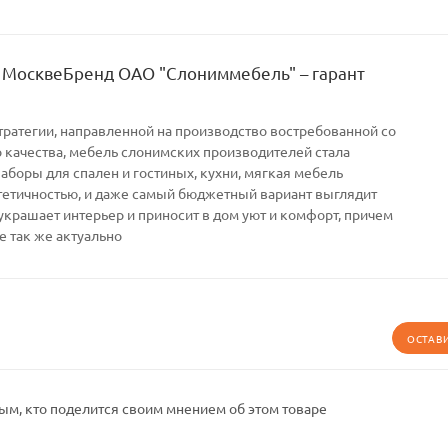
 МосквеБренд ОАО "Слониммебель" – гарант
тратегии, направленной на производство востребованной со
качества, мебель слонимских производителей стала
Наборы для спален и гостиных, кухни, мягкая мебель
тетичностью, и даже самый бюджетный вариант выглядит
украшает интерьер и приносит в дом уют и комфорт, причем
е так же актуально
ОСТАВ
ым, кто поделится своим мнением об этом товаре