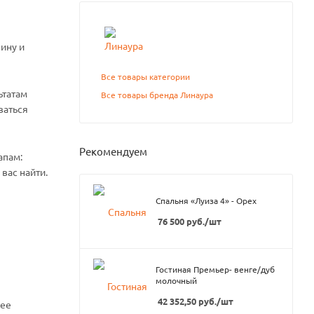
ину и
Все товары категории
ьтатам
Все товары бренда Линаура
ваться
Рекомендуем
апам:
вас найти.
Спальня «Луиза 4» - Орех
76 500
руб.
/шт
Гостиная Премьер- венге/дуб
молочный
42 352,50
руб.
/шт
нее