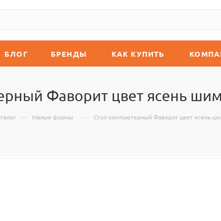
БЛОГ
БРЕНДЫ
КАК КУПИТЬ
КОМПА
ерный Фаворит цвет ясень шим
—
—
талог
Малые формы
Стол компьютерный Фаворит цвет ясень ши