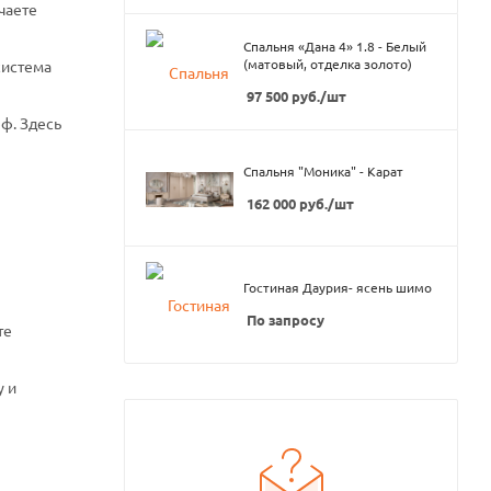
чаете
Спальня «Дана 4» 1.8 - Белый
(матовый, отделка золото)
система
97 500
руб.
/шт
ф. Здесь
Спальня "Моника" - Карат
162 000
руб.
/шт
Гостиная Даурия- ясень шимо
По запросу
те
у и