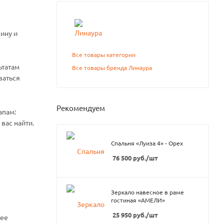
ину и
Все товары категории
ьтатам
Все товары бренда Линаура
ваться
Рекомендуем
апам:
вас найти.
Спальня «Луиза 4» - Орех
76 500
руб.
/шт
Зеркало навесное в раме
гостиная «АМЕЛИ»
25 950
руб.
/шт
нее