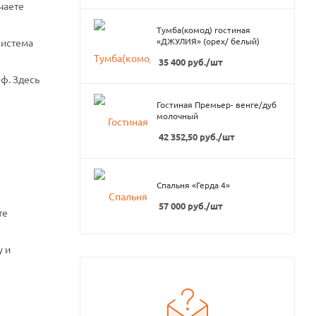
чаете
Тумба(комод) гостиная
«ДЖУЛИЯ» (орех/ белый)
система
35 400
руб.
/шт
ф. Здесь
Гостиная Премьер- венге/дуб
молочный
42 352,50
руб.
/шт
Спальня «Герда 4»
57 000
руб.
/шт
те
у и