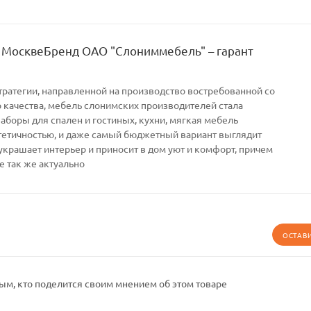
 МосквеБренд ОАО "Слониммебель" – гарант
тратегии, направленной на производство востребованной со
качества, мебель слонимских производителей стала
Наборы для спален и гостиных, кухни, мягкая мебель
тетичностью, и даже самый бюджетный вариант выглядит
украшает интерьер и приносит в дом уют и комфорт, причем
е так же актуально
ОСТАВ
ым, кто поделится своим мнением об этом товаре