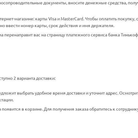
аросопроводительные документы, вносите денежные средства, полу
рнет-магазине: карты Visa и MasterCard. Чтобы оплатить покупку, 
о ввести номер карты, срок действия и имя держателя.
а перенаправит вас на страницу платежного сервиса банка Тинькоф
тупно 2 варианта доставки:
едложит выбрать удобное время доставки и уточнит адрес. Осмотри
ктации.
появится в корзине. Для получения заказа обратитесь к сотрудник