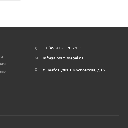
+7 (495) 021-70-71
ты
info@slonim-mebel.ru
авки
г. Тамбов улица Московская, д.15
овар