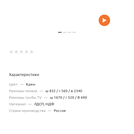
Характеристики
Цвет
—
Крем
Размеры пенала
—
ш 832 / г 560 / в 2340
Размеры тумбы TV
—
ш 1670 / г 520 / В 690
Материал
—
ЛДСП, МДФ
Страна производства
—
Россия