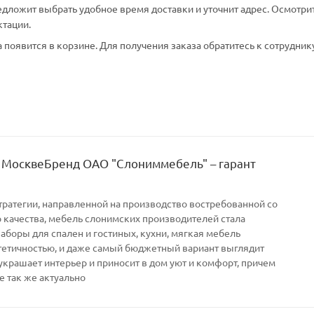
едложит выбрать удобное время доставки и уточнит адрес. Осмотри
ктации.
появится в корзине. Для получения заказа обратитесь к сотрудник
 МосквеБренд ОАО "Слониммебель" – гарант
тратегии, направленной на производство востребованной со
качества, мебель слонимских производителей стала
Наборы для спален и гостиных, кухни, мягкая мебель
тетичностью, и даже самый бюджетный вариант выглядит
украшает интерьер и приносит в дом уют и комфорт, причем
е так же актуально