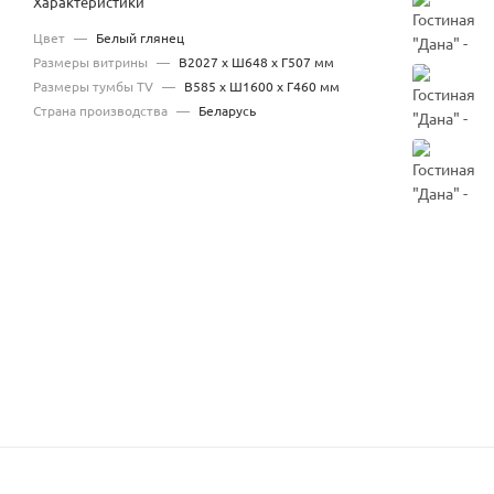
Характеристики
Цвет
—
Белый глянец
Размеры витрины
—
В2027 x Ш648 x Г507 мм
Размеры тумбы TV
—
В585 x Ш1600 x Г460 мм
Страна производства
—
Беларусь