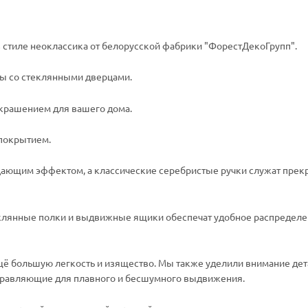
в стиле неоклассика от белорусской фабрики "ФорестДекоГрупп".
ны со стеклянными дверцами.
украшением для вашего дома.
покрытием.
цающим эффектом, а классические серебристые ручки служат пре
 стеклянные полки и выдвижные ящики обеспечат удобное распредел
ё большую легкость и изящество. Мы также уделили внимание дет
равляющие для плавного и бесшумного выдвижения.