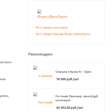
Все товары категории
Все товары бренда ФорестДекоГрупп
Рекомендуем
красным
Спальня «Луиза 4» - Орех
ение
76 500
руб.
/шт
алям,
Гостиная Премьер- венге/дуб
молочный
42 352,50
руб.
/шт