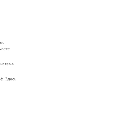
нее
чаете
система
ф. Здесь