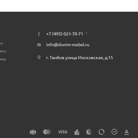
+7 (495) 021-70-71
ты
info@slonim-mebel.ru
авки
г. Тамбов улица Московская, д.15
овар