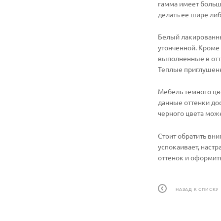
гамма имеет больш
делать ее шире ли
Белый лакированны
утонченной. Кроме 
выполненные в отте
Теплые приглушенн
Мебель темного цве
данные оттенки дос
черного цвета мож
Стоит обратить вни
успокаивает, наст
оттенок и оформит
НАЗАД К СПИСКУ