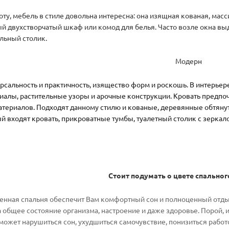
оту, мебель в стиле довольна интересна: она изящная кованая, мас
й двухстворчатый шкаф или комод для белья. Часто возле окна выд
льный столик.
Модерн
ерсальность и практичность, изящество форм и роскошь. В интерье
иалы, растительные узоры и арочные конструкции. Кровать предпо
атериалов. Подходят данному стилю и кованые, деревянные обтянут
ый входят кровать, прикроватные тумбы, туалетный столик с зеркал
Стоит подумать о цвете спальног
енная спальня обеспечит Вам комфортный сон и полноценный отдых.
 общее состояние организма, настроение и даже здоровье. Порой, 
может нарушиться сон, ухудшиться самочувствие, понизиться работ