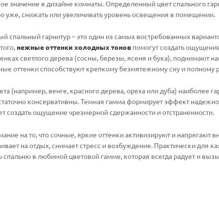
ое значение в дизайне комнаты. Определенный цвет спального гарн
бо уже, снижать или увеличивать уровень освещения в помещении.
й спальный гарнитур – это один из самых востребованных варианто
того,
нежные оттенки холодных тонов
помогут создать ощущение
нках светлого дерева (сосны, березы, ясеня и бука), поднимают н
ые оттенки способствуют крепкому безмятежному сну и полному 
та (например, венге, красного дерева, ореха или дуба) наиболее га
таточно консервативны. Темная гамма формирует эффект надежности
ет создать ощущение чрезмерной сдержанности и отстраненности.
мание на то, что сочные, яркие оттенки активизируют и напрягают в
раивает на отдых, снимает стресс и возбуждение. Практически для
ь спальню в любимой цветовой гамме, которая всегда радует и выз