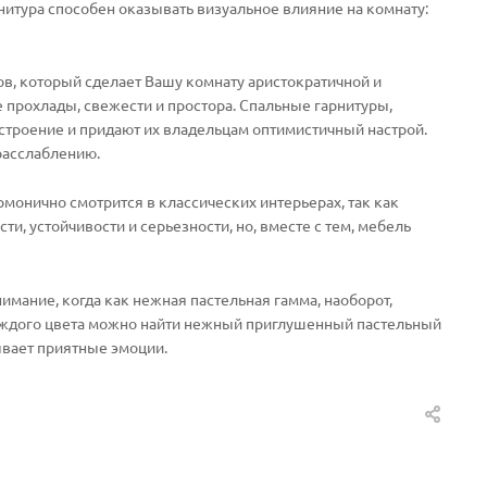
итура способен оказывать визуальное влияние на комнату:
в, который сделает Вашу комнату аристократичной и
 прохлады, свежести и простора. Спальные гарнитуры,
астроение и придают их владельцам оптимистичный настрой.
расслаблению.
рмонично смотрится в классических интерьерах, так как
, устойчивости и серьезности, но, вместе с тем, мебель
нимание, когда как нежная пастельная гамма, наоборот,
 каждого цвета можно найти нежный приглушенный пастельный
ывает приятные эмоции.