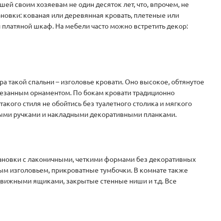
й своим хозяевам не один десяток лет, что, впрочем, не
ановки: кованая или деревянная кровать, плетеные или
платяной шкаф. На мебели часто можно встретить декор:
а такой спальни – изголовье кровати. Оно высокое, обтянутое
резанным орнаментом. По бокам кровати традиционно
такого стиля не обойтись без туалетного столика и мягкого
ыми ручками и накладными декоративными планками.
ановки с лаконичными, четкими формами без декоративных
тым изголовьем, прикроватные тумбочки. В комнате также
движными ящиками, закрытые стенные ниши и т.д. Все