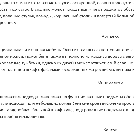
ющего стиля изготавливается уже состаренной, словно прослуживше
ость и качество. В спальне может находиться много предметов обст
, кованые стулья, комоды, журнальный столик и потертый большой 
 роспись.
Арт-деко
кциональная и изящная мебель. Один из главных акцентов интереьер
льной кожей, может быть также выполнено из массива дерева с вы
роватные тумбочки, однако их дизайн может отличаться. В спальне 
дет платяной шкаф с фасадами, оформленными росписью, винтажн
Минимализм
инимализм подходят максимально функциональные предметы обст
тиль подходит для небольших комнат: низкие кровати с очень прос
ная гардеробная, большой шкаф-купе, подкроватные подиумы с вы
а просты и лаконичны.
Кантри