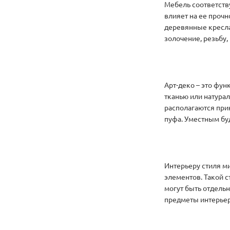
Мебель соответству
влияет на ее прочн
деревянные кресла
золочение, резьбу,
Арт-деко – это фун
тканью или натура
располагаются прик
пуфа. Уместным бу
Интерьеру стиля м
элементов. Такой с
могут быть отдель
предметы интерьер