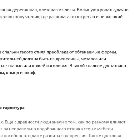
сивная деревянная, плетеная из лозы. Большую кровать удачно
еляют зону чтения, где располагаются кресло и невысокий
ре спальни такого стиля преобладают обтекаемые формы,
чтительней должна быть из древесины, металла или
ые тканью или кожей изголовья. В такой спальне достаточно
ом, комод и шкаф.
о гарнитура
 Еще с древности люди знали о том, как по-разному влияют
из-за неправильно подобранного оттенка стен и мебели
оспособность и даже развиться депрессия. Также цветовая