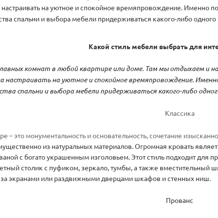
 настраивать на уютное и спокойное времяпровождение. Именно 
ства спальни и выбора мебели придерживаться какого-либо одного 
Какой стиль мебели выбрать для инт
 главных комнат в любой квартире или доме. Там мы отдыхаем и на
а настраивать на уютное и спокойное времяпровождение. Именн
ства спальни и выбора мебели придерживаться какого-либо одног
Классика
ре – это монументальность и основательность, сочетание изысканн
ущественно из натуральных материалов. Огромная кровать являе
ваной с богато украшенным изголовьем. Этот стиль подходит для п
етный столик с пуфиком, зеркало, тумбы, а также вместительный шк
 за экранами или раздвижными дверцами шкафов и стенных ниш.
Прованс