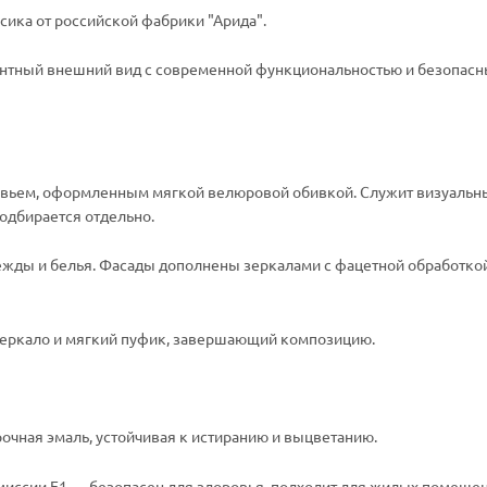
ика от российской фабрики "Арида".
гантный внешний вид с современной функциональностью и безопас
ловьем, оформленным мягкой велюровой обивкой. Служит визуаль
подбирается отдельно.
ежды и белья. Фасады дополнены зеркалами с фацетной обработкой
, зеркало и мягкий пуфик, завершающий композицию.
чная эмаль, устойчивая к истиранию и выцветанию.
эмиссии E1 — безопасен для здоровья, подходит для жилых помещен