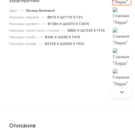
Характеристики
Цвет
—
Велюр Бежевый
Размеры зеркала
—
В810 ​Х Ш1110 Х Г25
Размеры кровати
—
В1584 ​Х Ш2070 ​Х Г2070
Размеры туалетного столика
—
В806 ​Х Ш1530 ​Х Г516
Размеры тумбы
—
В586 ​Х Ш590 ​Х Г470
Размеры шкафа
—
В2328 ​Х Ш2826 ​Х Г652
Описание