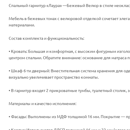
Спальный гарнитур «Лаура» —Бежевый Велюр в стиле неокласс
Мебель в бежевых тонах с велюровой отделкой сочетает эле
материалами.
Состав комплекта и функциональность:
• Кровать: Большая и комфортная, с высоким фигурным изго
центром спальни. Обратите внимание: основание для матраса 
• Шкаф 6-ти дверный: Вместительная система хранения для од
визуально увеличивает пространство комнаты.
• В гарнитур входят 2 прикроватные тумбы, туалетный столик
Материалы и качество исполнения:
• Фасады: Выполнены из МДФ толщиной 16 мм. Покрытие — про
• Корпус: Используется ЛДСП толщиной 16 мм и 22 мм (класс 